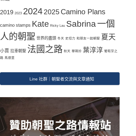
2024
Camino Plans
2025
2019
2023
一個
Sabrina
Kate
camino stamps
Ricky Lau
人的朝聖
夏天
世界的盡頭
冬天
史坦力
和朋友一起朝聖
法國之路
葉淳淳
小賈
拉車朝聖
秋天
華珮珍
葡萄牙之
路
馬德里
Line 社群｜朝聖者交流與文章通知