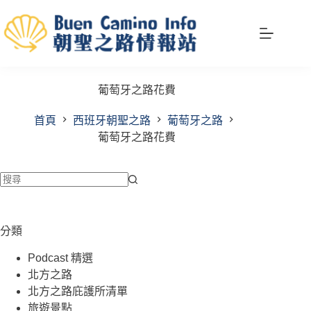
跳
至
主
要
內
葡萄牙之路花費
容
首頁
西班牙朝聖之路
葡萄牙之路
葡萄牙之路花費
找
不
到
分類
符
Podcast 精選
合
北方之路
條
北方之路庇護所清單
件
旅遊景點