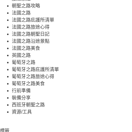
的
朝聖之路攻略
結
法國之路
果
法國之路庇護所清單
法國之路旅途心得
法國之路朝聖日記
法國之路沿途景點
法國之路美食
英國之路
葡萄牙之路
葡萄牙之路庇護所清單
葡萄牙之路旅途心得
葡萄牙之路美食
行前準備
裝備分享
西班牙朝聖之路
資源/工具
標籤