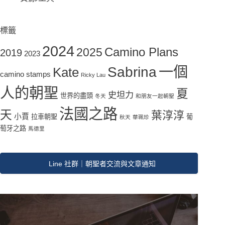
標籤
2024
2025
Camino Plans
2019
2023
一個
Sabrina
Kate
camino stamps
Ricky Lau
人的朝聖
夏
史坦力
世界的盡頭
冬天
和朋友一起朝聖
法國之路
天
葉淳淳
小賈
拉車朝聖
葡
秋天
華珮珍
萄牙之路
馬德里
Line 社群｜朝聖者交流與文章通知