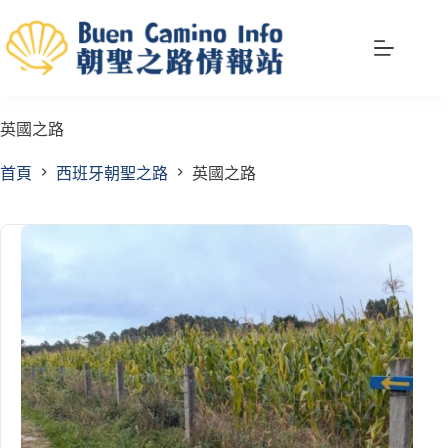
跳
至
主
要
內
英國之路
容
首頁
西班牙朝聖之路
英國之路