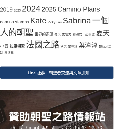
2024
Camino Plans
2025
2019
2023
一個
Sabrina
Kate
camino stamps
Ricky Lau
人的朝聖
夏天
世界的盡頭
冬天
史坦力
和朋友一起朝聖
法國之路
葉淳淳
小賈
拉車朝聖
秋天
華珮珍
葡萄牙之
路
馬德里
Line 社群｜朝聖者交流與文章通知