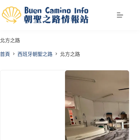
跳
至
主
要
內
北方之路
容
首頁
西班牙朝聖之路
北方之路