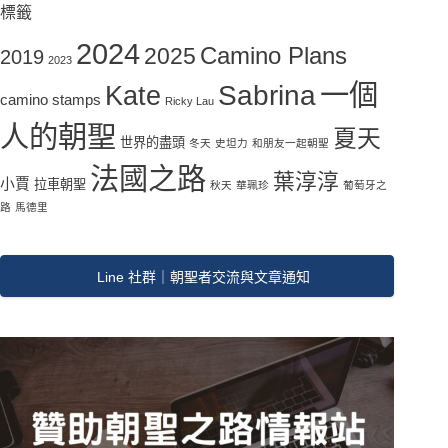
標籤
2024
Camino Plans
2025
2019
2023
一個
Sabrina
Kate
camino stamps
Ricky Lau
人的朝聖
夏天
世界的盡頭
冬天
史坦力
和朋友一起朝聖
法國之路
葉淳淳
小賈
拉車朝聖
秋天
華珮珍
葡萄牙之
路
馬德里
Line 社群｜朝聖者交流與文章通知