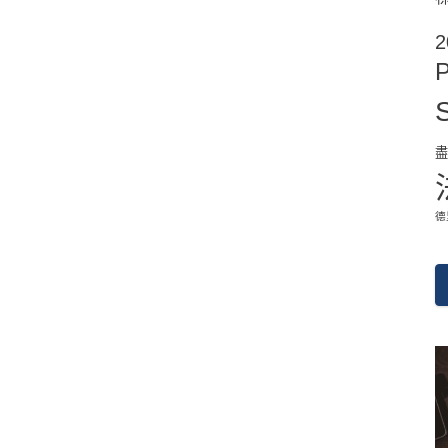
2
P
德