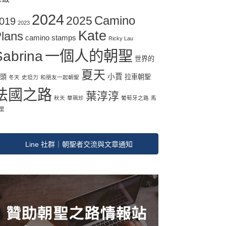
2024
Camino
2025
019
2023
Kate
lans
camino stamps
Ricky Lau
一個人的朝聖
Sabrina
世界的
夏天
小賈
盡頭
拉車朝聖
冬天
史坦力
和朋友一起朝聖
法國之路
葉淳淳
秋天
華珮珍
葡萄牙之路
馬
里
Line 社群｜朝聖者交流與文章通知