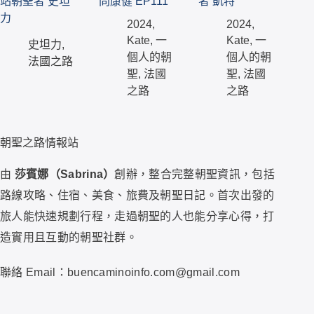
站朝聖者 史坦
問康健 EP111
者 凱特
力
2024
,
2024
,
Kate
,
一
Kate
,
一
史坦力
,
個人的朝
個人的朝
法國之路
聖
,
法國
聖
,
法國
之路
之路
朝聖之路情報站
由
莎賓娜（Sabrina）
創辦，整合完整朝聖資訊，包括
路線攻略、住宿、美食、旅費及朝聖日記。首次出發的
旅人能快速規劃行程，走過朝聖的人也能分享心得，打
造實用且互動的朝聖社群。
聯絡 Email：buencaminoinfo.com@gmail.com