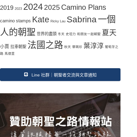
2024
Camino Plans
2025
2019
2023
一個
Sabrina
Kate
camino stamps
Ricky Lau
人的朝聖
夏天
世界的盡頭
冬天
史坦力
和朋友一起朝聖
法國之路
葉淳淳
小賈
拉車朝聖
秋天
華珮珍
葡萄牙之
路
馬德里
Line 社群｜朝聖者交流與文章通知